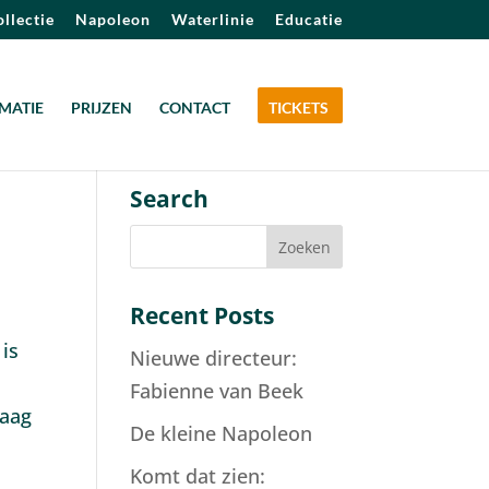
llectie
Napoleon
Waterlinie
Educatie
MATIE
PRIJZEN
CONTACT
TICKETS
Search
Recent Posts
is
Nieuwe directeur:
Fabienne van Beek
daag
De kleine Napoleon
Komt dat zien: