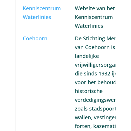
Kenniscentrum
Website van het
Waterlinies
Kenniscentrum
Waterlinies
Coehoorn
De Stichting Menno
van Coehoorn is een
landelijke
vrijwilligersorganisati
die sinds 1932 ijvert
voor het behoud van
historische
verdedigingswerken
zoals stadspoorten en
wallen, vestingen,
forten, kazematten,