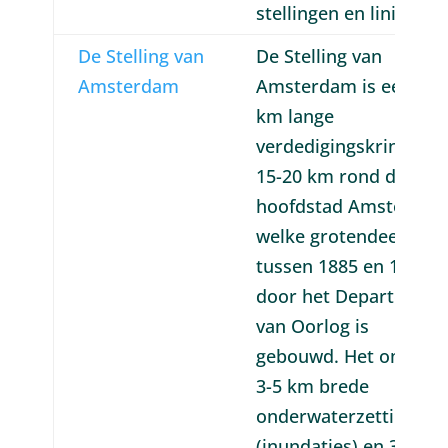
stellingen en linies.
De Stelling van
De Stelling van
Amsterdam
Amsterdam is een 135
km lange
verdedigingskring op
15-20 km rond de
hoofdstad Amsterda
welke grotendeels
tussen 1885 en 1914
door het Departemen
van Oorlog is
gebouwd. Het omvat
3-5 km brede
onderwaterzettingen
(inundaties) en 36