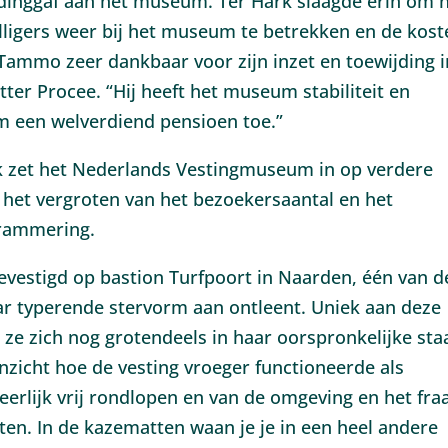
eidinggaf aan het museum. Ter Hark slaagde erin om 
illigers weer bij het museum te betrekken en de kost
 Tammo zeer dankbaar voor zijn inzet en toewijding i
tter Procee. “Hij heeft het museum stabiliteit en
 een welverdiend pensioen toe.”
 zet het Nederlands Vestingmuseum in op verdere
 het vergroten van het bezoekersaantal en het
grammering.
vestigd op bastion Turfpoort in Naarden, één van d
ar typerende stervorm aan ontleent. Uniek aan deze
t ze zich nog grotendeels in haar oorspronkelijke sta
inzicht hoe de vesting vroeger functioneerde als
eerlijk vrij rondlopen en van de omgeving en het fra
ten. In de kazematten waan je je in een heel andere