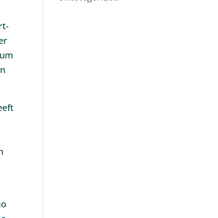
rt-
er
eum
ën
eeft
n
mo