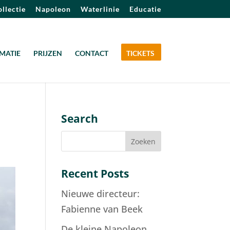
llectie
Napoleon
Waterlinie
Educatie
MATIE
PRIJZEN
CONTACT
TICKETS
Search
Recent Posts
Nieuwe directeur:
Fabienne van Beek
De kleine Napoleon