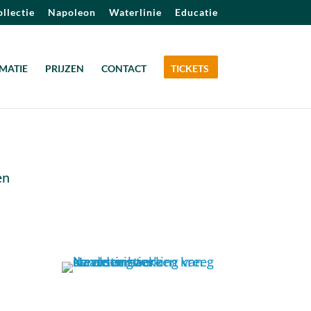
llectie
Napoleon
Waterlinie
Educatie
MATIE
PRIJZEN
CONTACT
TICKETS
en