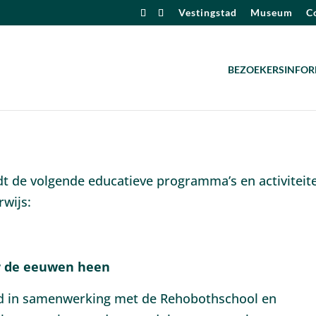
Vestingstad
Museum
Co
BEZOEKERSINFOR
 de volgende educatieve programma’s en activiteit
rwijs:
r de eeuwen heen
d in samenwerking met de Rehobothschool en