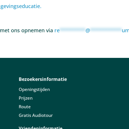
gevingseducatie.
t met ons opnemen via
re
*********
@
***********
um
Bezoekersinformatie
Openingstijden
Prijzen
Route
Gratis Audiotour
Vriendeninformatie