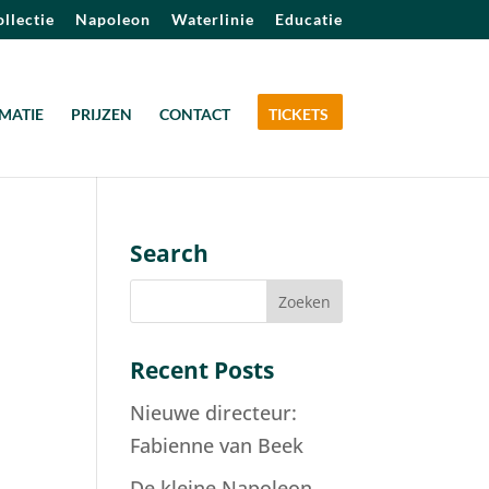
llectie
Napoleon
Waterlinie
Educatie
MATIE
PRIJZEN
CONTACT
TICKETS
Search
Recent Posts
Nieuwe directeur:
n
Fabienne van Beek
De kleine Napoleon