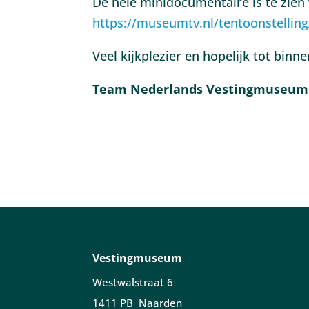
De hele minidocumentaire is te zien 
https://museumtv.nl/tentoonstellin
Veel kijkplezier en hopelijk tot binne
Team Nederlands Vestingmuseum
Vestingmuseum
Westwalstraat 6
1411 PB Naarden