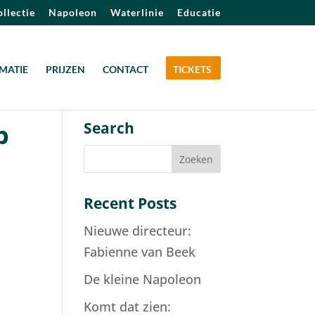
llectie
Napoleon
Waterlinie
Educatie
MATIE
PRIJZEN
CONTACT
TICKETS
p
Search
Recent Posts
Nieuwe directeur:
Fabienne van Beek
De kleine Napoleon
Komt dat zien: