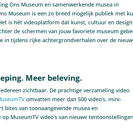
ichting Ons Museum en samenwerkende musea in
 Ons Museum is een zo breed mogelijk publiek met k
Het is hét videoplatform dat kunst, cultuur en design
r achter de schermen van jouw favoriete museum gebe
 in tijdens rijke achtergrondverhalen over de nieuw
ieping. Meer beleving.
 iedereen zichtbaar. De prachtige verzameling video
MuseumTV
omvatten meer dan 500 video’s, mini-
art bites van toonaangevende musea en
je op MuseumTV video’s van nieuwe tentoonstellinge