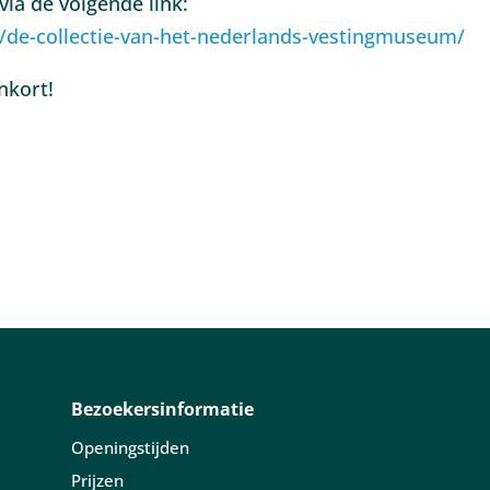
via de volgende link:
g/de-collectie-van-het-nederlands-vestingmuseum/
nkort!
Bezoekersinformatie
Openingstijden
Prijzen