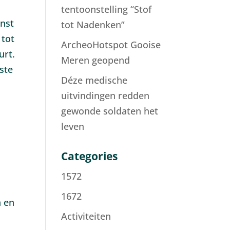
tentoonstelling “Stof
unst
tot Nadenken”
 tot
ArcheoHotspot Gooise
urt.
Meren geopend
ste
Déze medische
uitvindingen redden
gewonde soldaten het
leven
Categories
1572
1672
n en
Activiteiten