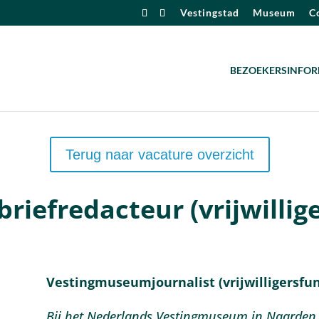
Vestingstad
Museum
Co
BEZOEKERSINFOR
Terug naar vacature overzicht
riefredacteur (vrijwillig
Vestingmuseumjournalist (vrijwilligersfun
Bij het Nederlands Vestingmuseum in Naarden