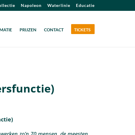
llectie
Napoleon
Waterlinie
Educatie
MATIE
PRIJZEN
CONTACT
TICKETS
ersfunctie)
ctie)
 werken zo’n 70 mensen, de meesten