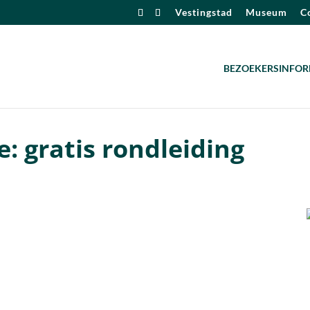
Vestingstad
Museum
Co
BEZOEKERSINFOR
: gratis rondleiding
alendar
iCalendar
Office 365