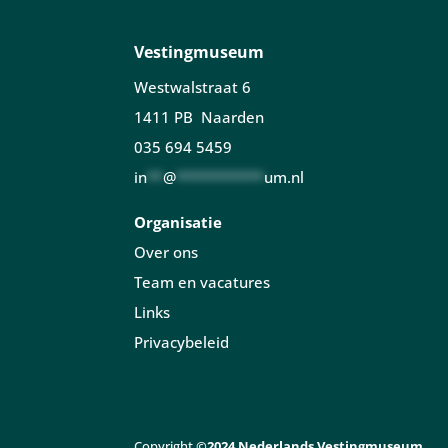
Vestingmuseum
Westwalstraat 6
1411 PB Naarden
035 694 5459
in
**
@
***********
um.nl
Organisatie
Over ons
Team en vacatures
Links
Privacybeleid
Copyright
©2024 Nederlands Vestingmuseum