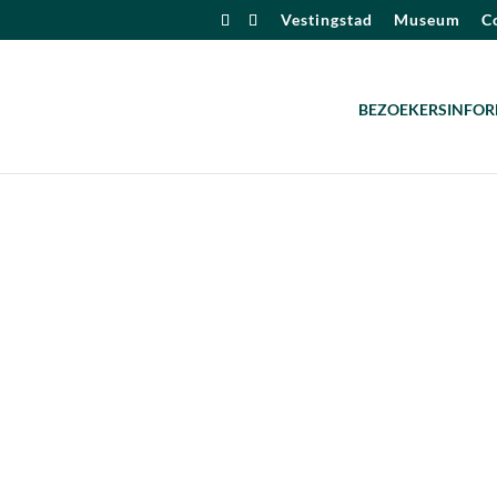
Vestingstad
Museum
Co
BEZOEKERSINFOR
alendar
iCalendar
Office 365