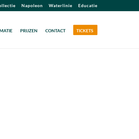
llectie
Napoleon
Waterlinie
Educatie
MATIE
PRIJZEN
CONTACT
TICKETS
Outlook Live