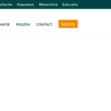
llectie
Napoleon
Waterlinie
Educatie
MATIE
PRIJZEN
CONTACT
TICKETS
Outlook Live