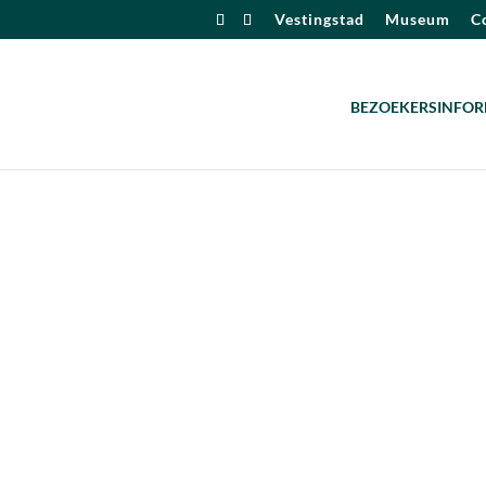
Vestingstad
Museum
Co
BEZOEKERSINFOR
alendar
iCalendar
Office 365