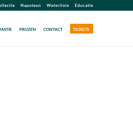
llectie
Napoleon
Waterlinie
Educatie
MATIE
PRIJZEN
CONTACT
TICKETS
Outlook Live