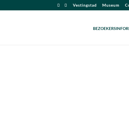
Vestingstad
Museum
Co
BEZOEKERSINFOR
alendar
iCalendar
Office 365