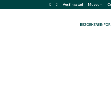
Vestingstad
Museum
Co
BEZOEKERSINFOR
alendar
iCalendar
Office 365