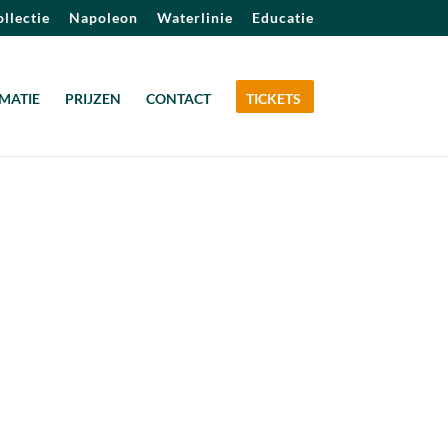
llectie
Napoleon
Waterlinie
Educatie
MATIE
PRIJZEN
CONTACT
TICKETS
Outlook Live