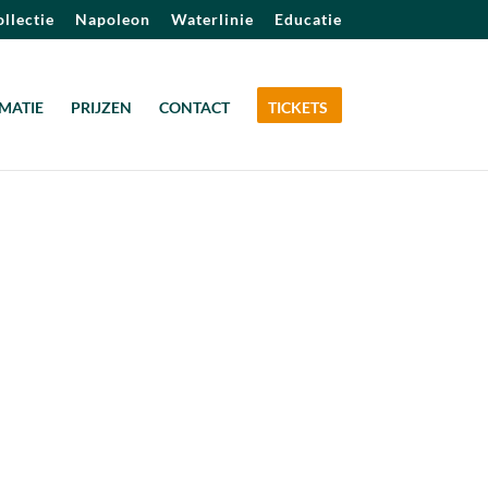
llectie
Napoleon
Waterlinie
Educatie
MATIE
PRIJZEN
CONTACT
TICKETS
Outlook Live