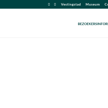
Vestingstad
Museum
Co
BEZOEKERSINFOR
alendar
iCalendar
Office 365