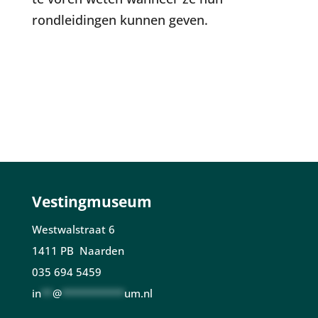
rondleidingen kunnen geven.
Vestingmuseum
Westwalstraat 6
1411 PB Naarden
035 694 5459
in
**
@
***********
um.nl