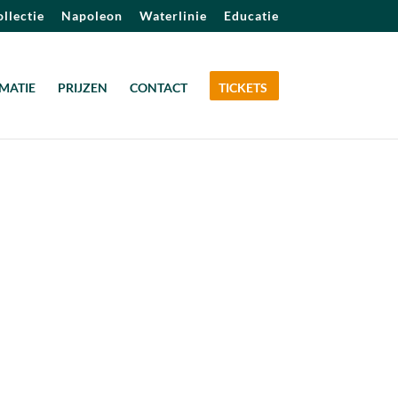
llectie
Napoleon
Waterlinie
Educatie
MATIE
PRIJZEN
CONTACT
TICKETS
Outlook Live