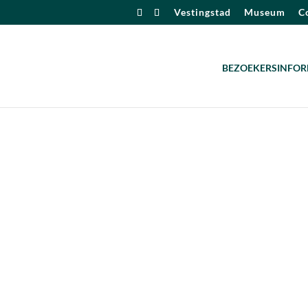
Vestingstad
Museum
Co
BEZOEKERSINFOR
alendar
iCalendar
Office 365