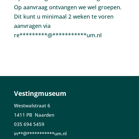
Op aanvraag ontvangen we wel groepen.
Dit kunt u minimaal 2 weken te voren
aanvragen via
re
*********
@
***********
um.nl
Vestingmuseum
Westwalstraat 6
1411 PB Naarden
035 694 5459
in
**
@
***********
um.nl