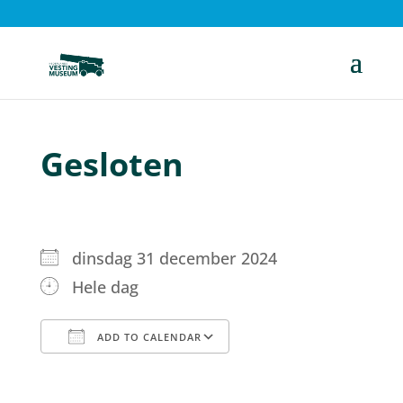
Gesloten
dinsdag 31 december 2024
Hele dag
ADD TO CALENDAR
Download ICS
Google Calendar
iCalendar
Office 365
Outlook Live