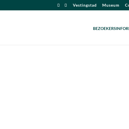
Vestingstad
Museum
Co
BEZOEKERSINFOR
alendar
iCalendar
Office 365