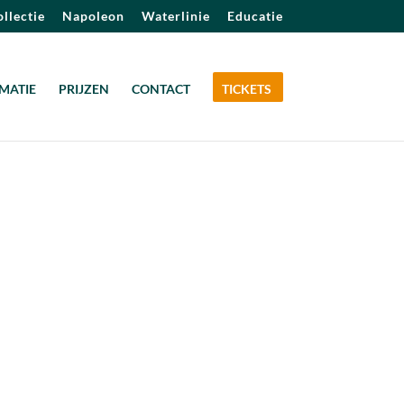
llectie
Napoleon
Waterlinie
Educatie
MATIE
PRIJZEN
CONTACT
TICKETS
Outlook Live